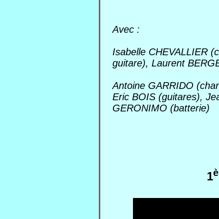
Avec :
Isabelle CHEVALLIER (
guitare), Laurent BERGE
Antoine GARRIDO (chant
Eric BOIS (guitares), J
GERONIMO (batterie)
è
1