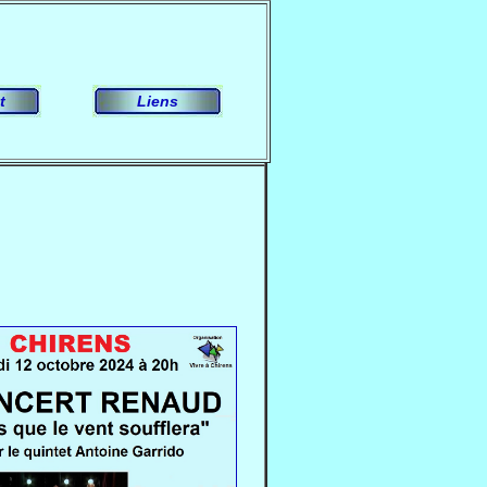
t
Liens