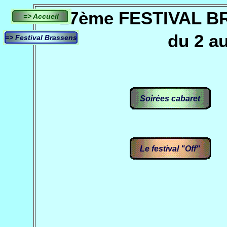
17ème FESTIVAL 
=> Accueil
du 2 a
=> Festival Brassens
Soirées cabaret
Le festival "Off"